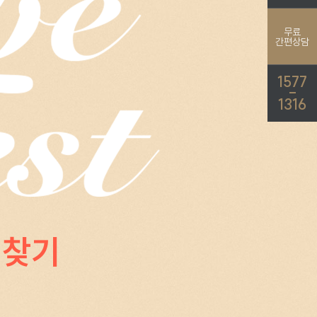
무료
간편상담
1577
-
1316
 찾기