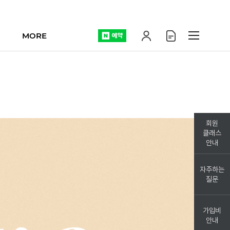
MORE
회원
클래스
안내
자주하는
질문
가입비
안내