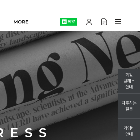
MORE
회원
클래스
안내
자주하는
질문
RES
S
가입비
안내