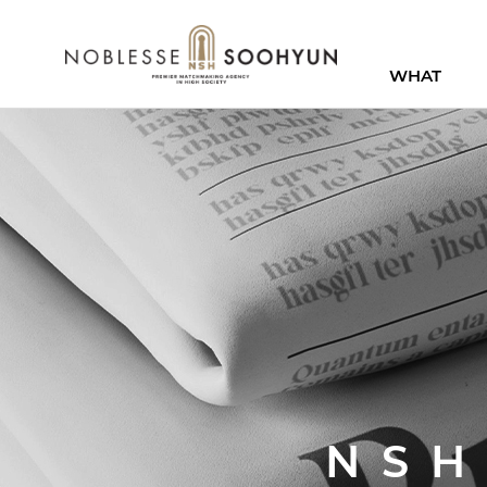
WHAT
NS