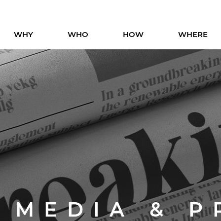
WHY
WHO
HOW
WHERE
H MEDIA
& P