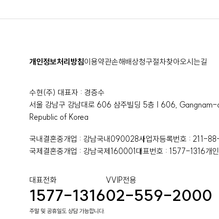
개인정보처리방침
이용약관
손해배상청구절차
찾아오시는길
수현(주) 대표자 : 경증수
서울 강남구 강남대로 606 삼주빌딩 5층 | 606, Gangnam-daer
Republic of Korea
국내결혼중개업 : 강남국내090028
사업자등록번호 : 211-88
국제결혼중개업 : 강남국제160001
대표번호 : 1577-1316
개인
대표전화
VVIP전용
1577-1316
02-559-2000
주말 및 공휴일도 상담 가능합니다.