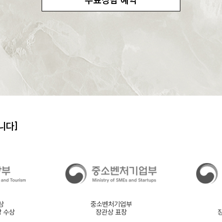
니다]
상
중소벤처기업부
상 수상
장관상 표창