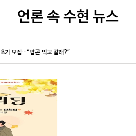
언론 속 수현 뉴스
8기 모집…“팝콘 먹고 갈래?”