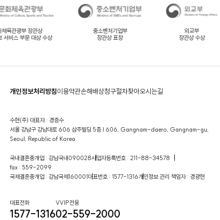
화체육관광부 장관상
중소벤처기업부
외교부
 서비스 부문 대상 수상
장관상 표창
장관상 수상
개인정보처리방침
이용약관
손해배상청구절차
찾아오시는길
수현(주) 대표자 : 경증수
서울 강남구 강남대로 606 삼주빌딩 5층 | 606, Gangnam-daero, Gangnam-gu,
Seoul, Republic of Korea
국내결혼중개업 : 강남국내090028
사업자등록번호 : 211-88-34578
fax : 559-2099
국제결혼중개업 : 강남국제160001
대표번호 : 1577-1316
개인정보 관리 책임자 : 경광현
대표전화
VVIP전용
1577-1316
02-559-2000